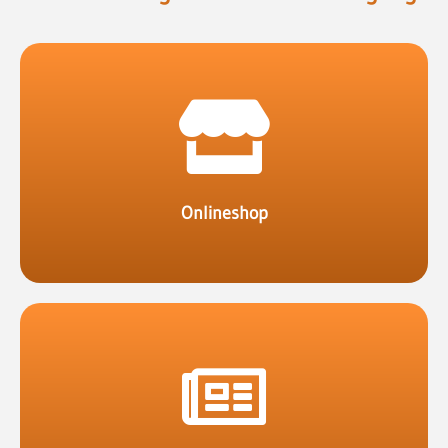
Onlineshop an.
Biete deine Produkte in deinem eigenen
Onlineshop
für einen Eintrag.
Mischung aus beidem. Du bestimmst den Preis
Egal ob kostenlos, kostenpflichtig oder eine